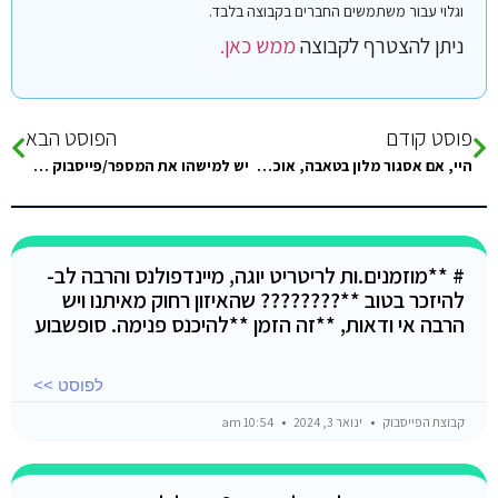
וגלוי עבור משתמשים החברים בקבוצה בלבד.
ניתן להצטרף לקבוצה
ממש כאן.
פוסט קודם
הפוסט הבא
היי, אם אסגור מלון בטאבה, אוכל גם לעשות אטרקציות כמו צלילה/גמלים/שווקים מעניינים/ביקור בלגונה הכחולה? או שטאבה מנותקת ממרכז העניינים והיא…
יש למישהו את המספר/פייסבוק של ניו מון בראס אל שטן?
# **מוזמנים.ות לריטריט יוגה, מיינדפולנס והרבה לב-
להיזכר בטוב **???????? שהאיזון רחוק מאיתנו ויש
הרבה אי ודאות, **זה הזמן **להיכנס פנימה. סופשבוע
לפוסט >>
קבוצת הפייסבוק
ינואר 3, 2024
10:54 am