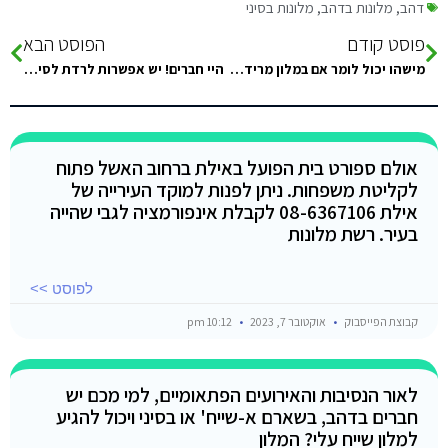
דהב
,
מלונות בדהב
,
מלונות בסיני
פוסט קודם
הפוסט הבא
מישהו יכול לומר אם במלון מרידאן דהב יש אופציה לחדר ל3?
היי חברים! יש אפשרות לרדת לסיני עם קרוואן? אם כן במה זה כרוך? תודה מראש :)
אולם ספורט בית הפועל באילת ברחוב האשל פתוח
לקליטת משפחות. ניתן לפנות למוקד העירייה של
אילת 08-6367106 לקבלת אינפורמציה לגבי שהייה
בעיר. רשת מלונות
לפוסט >>
קבוצת הפייסבוק
אוקטובר 7, 2023
10:12 pm
לאור הנסיבות והאירועים הפתאומיים, למי מכם יש
חברים בדהב, בשארם א-שייח' או בסיני ויכול להגיע
למלון שייח עלי? המלון