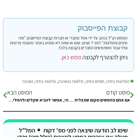
קבוצת הפייסבוק
הפוסט הנ"ל נכתב על ידי אחד מחברי או חברות קבוצת הפייסבוק "סיני
טיפים והמלצות" לפני 7 שנים. שמו או שמה לא מופיע באתר מטעמי פרטיות
וגלוי עבור משתמשים החברים בקבוצה בלבד.
ניתן להצטרף לקבוצה
ממש כאן.
המלצות בסיני
,
חופים בסיני
,
מלונות בנואיבה
,
מלונות בסיני
,
נואיבה
פוסט קודם
הפוסט הבא
אם אתם מחפשים מקום שמצליח לשמור על השפיות שהיתה פעם בסיני, בואו למוסה קמפ. אחלה חושות ונותרו מס' חדרים. ממוקם…
הי, אפשר להביא שקלים ולהחליף שם ללירות בגבול בצד המצרי?
שימו לב הודעה שיצאה לפני מס' דקות
המל"ל
מעלה את אזהרות המסע למצרים (כולל סיני) וירדן