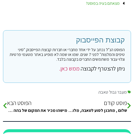
מצאתם בעיה בפוסט?
קבוצת הפייסבוק
הפוסט הנ"ל נכתב על ידי אחד מחברי או חברות קבוצת הפייסבוק "סיני
טיפים והמלצות" לפני 7 שנים. שמו או שמה לא מופיע באתר מטעמי פרטיות
וגלוי עבור משתמשים החברים בקבוצה בלבד.
ניתן להצטרף לקבוצה
ממש כאן.
מעבר גבול טאבה
פוסט קודם
הפוסט הבא
שלום , מתכנן לסוע לטאבה, מלונות מומלצים? קרובים לגבול שמעתי שלא צריך לשלם על המעבר.
מישהו מכיר את המקום של בהה במעגנה? הייתי שם לפני 10 שנים ותוהה אם הוא עדיין קיים. תודה