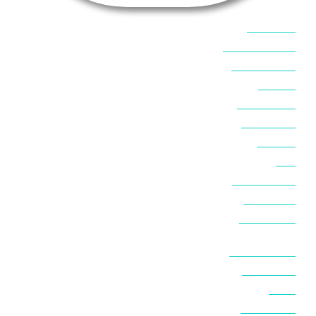
אוכל בסיני
אטרקציות בסיני
אינטרנט בסיני
אל מחש
ביטוח נסיעות
ביטחון בסיני
ביר סוויר
דהב
המלצות בסיני
חופים בסיני
חופשה בסיני
חושות בנואיבה
חושות בסיני
טאבה
טיולים בסיני