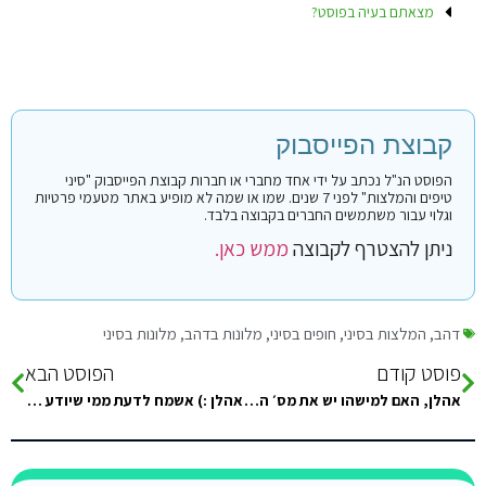
מצאתם בעיה בפוסט?
קבוצת הפייסבוק
הפוסט הנ"ל נכתב על ידי אחד מחברי או חברות קבוצת הפייסבוק "סיני
טיפים והמלצות" לפני 7 שנים. שמו או שמה לא מופיע באתר מטעמי פרטיות
וגלוי עבור משתמשים החברים בקבוצה בלבד.
ניתן להצטרף לקבוצה
ממש כאן.
דהב
,
המלצות בסיני
,
חופים בסיני
,
מלונות בדהב
,
מלונות בסיני
פוסט קודם
הפוסט הבא
אהלן, האם למישהו יש את מס׳ הטלפון של גרין ביץ׳ בנואיבה או דרך התקשרות אחרת?
אהלן :) אשמח לדעת ממי שיודע למה יש פער עצום במחיר בין מלון Jaz Dahabeya שהוא ארבעה כוכבים והיקר מבניהם משמעותית…