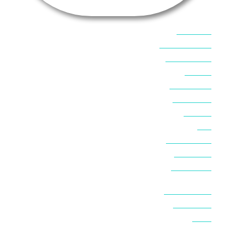
אוכל בסיני
אטרקציות בסיני
אינטרנט בסיני
אל מחש
ביטוח נסיעות
ביטחון בסיני
ביר סוויר
דהב
המלצות בסיני
חופים בסיני
חופשה בסיני
חושות בנואיבה
חושות בסיני
טאבה