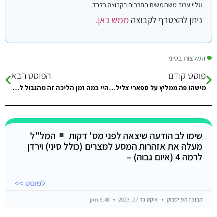
וגלוי עבור משתמשים החברים בקבוצה בלבד.
ניתן להצטרף לקבוצה
ממש כאן.
המלצות בסיני
פוסט קודם
הפוסט הבא
מישהו פה ממליץ על ספארי צלילות בסיני? ואם כן איך עושים? תודה לעוזרים
היי כמה זמן הליכה זה מהגבול למובנפיק??
שימו לב הודעה שיצאה לפני מס' דקות
המל"ל
מעלה את אזהרות המסע למצרים (כולל סיני) וירדן
לרמה 4 (איום גבוה) –
לפוסט >>
קבוצת הפייסבוק
אוקטובר 27, 2023
5:48 pm