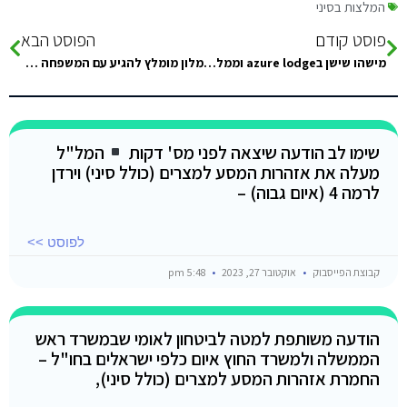
המלצות בסיני
פוסט קודם
הפוסט הבא
מישהו שישן בazure lodge וממליץ או ממליץ שלא ?
מלון מומלץ להגיע עם המשפחה עם נערים גילאי13-16,עד חצי שעה מהגבול אשמח להמלצות:)
שימו לב הודעה שיצאה לפני מס' דקות
המל"ל
מעלה את אזהרות המסע למצרים (כולל סיני) וירדן
לרמה 4 (איום גבוה) –
לפוסט >>
קבוצת הפייסבוק
אוקטובר 27, 2023
5:48 pm
הודעה משותפת למטה לביטחון לאומי שבמשרד ראש
הממשלה ולמשרד החוץ איום כלפי ישראלים בחו"ל –
החמרת אזהרות המסע למצרים (כולל סיני),