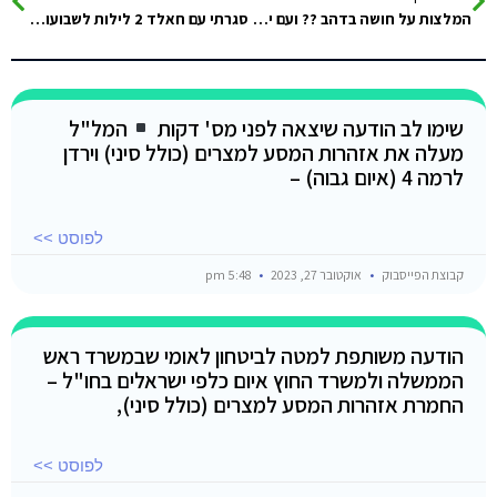
המלצות על חושה בדהב ?? ועם יש אנשים שנמצאים עכשיו בדהב ? תודה לעונים ??
סגרתי עם חאלד 2 לילות לשבועות… היינו אצלו בשנה שעברה בחוף שנקרא סוף העולם והיה מדהים. חיפשתי קצת בקבוצה כדי לבדוק…
שימו לב הודעה שיצאה לפני מס' דקות
המל"ל
מעלה את אזהרות המסע למצרים (כולל סיני) וירדן
לרמה 4 (איום גבוה) –
לפוסט >>
קבוצת הפייסבוק
אוקטובר 27, 2023
5:48 pm
הודעה משותפת למטה לביטחון לאומי שבמשרד ראש
הממשלה ולמשרד החוץ איום כלפי ישראלים בחו"ל –
החמרת אזהרות המסע למצרים (כולל סיני),
לפוסט >>