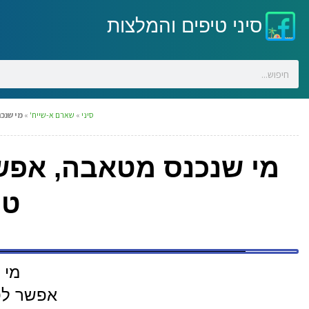
סיני טיפים והמלצות
סיני
»
שארם א-שייח'
»
מי שנכ
מי שנכנס מטאבה, אפש
טס
מי 
אפשר לט