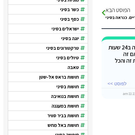
הפוסט הבא
כשר בסיני
ים. כנראה בסיני
כסף בסיני
ישראלים בסיני
יוגה בסיני
מישהו טס משארם לאירופה ב24 שעות
טרקטורונים בסיני
ם זה
טיולים בסיני
זה והכל
טאבה
חושות בראס אל-שטן
לפוסט >>
חושות בסיני
חושות בנואיבה
חושות במעגנה
חושות בביר סוויר
חושות באל מחש
חופשה בסיני