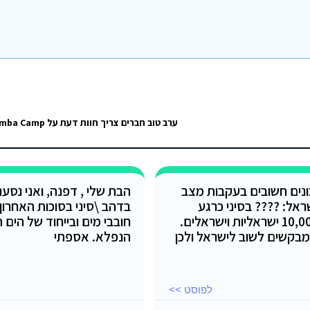
ערב טוב חברים צריך חוות דעת על Bamba Camp בראס אל שטן
נים חשובים בעקבות מצב
הבת שלי , דפנה, ואני נסע
ראל: ???? בסיני כרגע
בדהב \סיני בסוכות האחרון ,
שוהים כ-10,000 ישראליות וישראלים.
חובבי מים ובייחוד של הים 
בקשים לשוב לישראל ולכן
הנפלא. אספתי
לפוסט >>