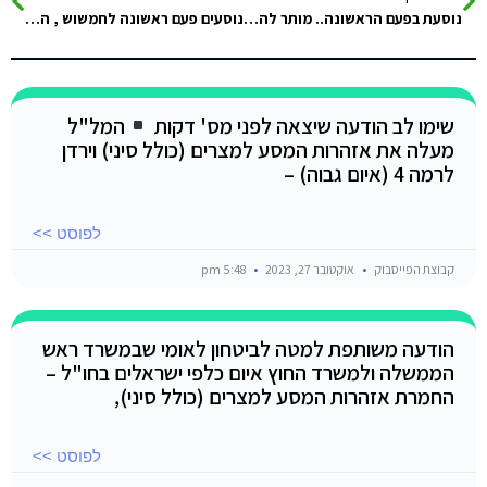
נוסעת בפעם הראשונה.. מותר להעביר קומקום חשמלי?
נוסעים פעם ראשונה לחמשוש , הציעו למכור לנו 2 אגרות ב500 ש"ח . חשבנו על מלון הילטון טאבה אשמח להמלצות /טיפים /…
שימו לב הודעה שיצאה לפני מס' דקות
המל"ל
מעלה את אזהרות המסע למצרים (כולל סיני) וירדן
לרמה 4 (איום גבוה) –
לפוסט >>
קבוצת הפייסבוק
אוקטובר 27, 2023
5:48 pm
הודעה משותפת למטה לביטחון לאומי שבמשרד ראש
הממשלה ולמשרד החוץ איום כלפי ישראלים בחו"ל –
החמרת אזהרות המסע למצרים (כולל סיני),
לפוסט >>