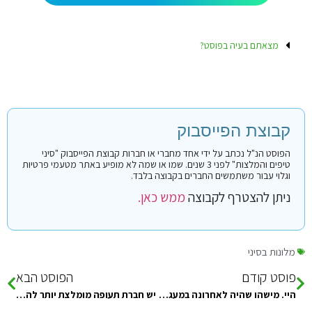
מצאתם בעיה בפוסט?
קבוצת הפייסבוק
הפוסט הנ"ל נכתב על ידי אחד מחברי או חברות קבוצת הפייסבוק "סיני
טיפים והמלצות" לפני 3 שנים. שמו או שמה לא מופיע באתר מטעמי פרטיות
וגלוי עבור משתמשים החברים בקבוצה בלבד.
ניתן להצטרף לקבוצה
ממש כאן.
מלונות בסיני
פוסט קודם
הפוסט הבא
היי. מישהו שהיה לאחרונה במעגנה? מה הסוג חושות שיש ומה העלויות ? ואיש קשר יהיה מצויין תודה **Like** **Comment** **Send**
יש חברת תעופה מומלצת יותר להגיע לשארם? האם החברות לואו קואסט טסות לשם?