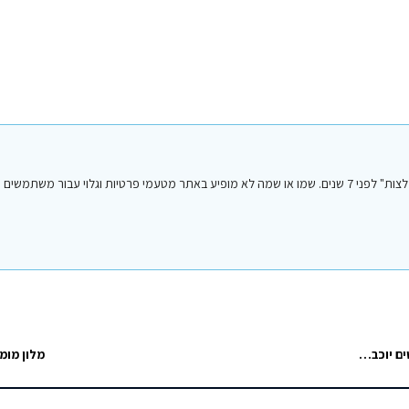
הפוסט הנ"ל נכתב על ידי אחד מחברי או חברות קבוצת הפייסבוק "סיני טיפים והמלצות" לפני 7 שנים. שמו או שמה לא מופיע באתר מטעמי פרטיות וגלו
מתארגנת קבוצה לשבועות מלון בוטיק,שף ישראלי, אוכל איכותי כשר. לפרטים יוכבד זמינה בנייד 0546972644
מלון מומ