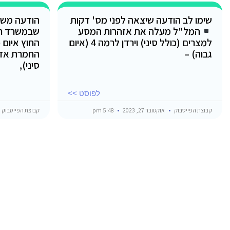
שימו לב הודעה שיצאה לפני מס' דקות
הודעה משו
המל"ל מעלה את אזהרות המסע
שבמשרד ר
למצרים (כולל סיני) וירדן לרמה 4 (איום
החוץ איום 
גבוה) –
החמרת אזה
סיני),
לפוסט >>
קבוצת הפייסבוק
אוקטובר 27, 2023
5:48 pm
קבוצת הפייסבוק