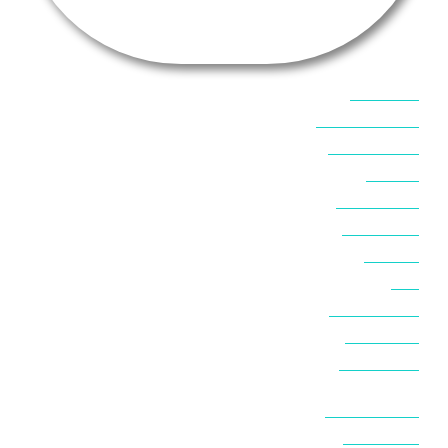
אוכל בסיני
אטרקציות בסיני
אינטרנט בסיני
אל מחש
ביטוח נסיעות
ביטחון בסיני
ביר סוויר
דהב
המלצות בסיני
חופים בסיני
חופשה בסיני
חושות בנואיבה
חושות בסיני