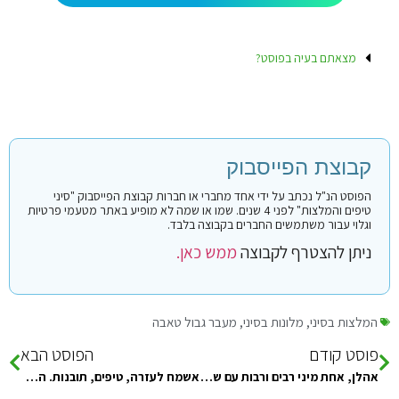
מצאתם בעיה בפוסט?
קבוצת הפייסבוק
הפוסט הנ"ל נכתב על ידי אחד מחברי או חברות קבוצת הפייסבוק "סיני
טיפים והמלצות" לפני 4 שנים. שמו או שמה לא מופיע באתר מטעמי פרטיות
וגלוי עבור משתמשים החברים בקבוצה בלבד.
ניתן להצטרף לקבוצה
ממש כאן.
המלצות בסיני
,
מלונות בסיני
,
מעבר גבול טאבה
פוסט קודם
הפוסט הבא
אהלן, אחת מיני רבים ורבות עם שאלות חופרות ;) מגיעה עם בנזוגי ביום שני הקרוב, כנראה שנגיע לגבול עד 12/13…
אשמח לעזרה, טיפים, תובנות. הכל יתקבל בברכה. אנחנו זוג פלוס 5. שוקלים לנסוע לטאבה באוגוסט. שמנו עין על מלון נלסון….