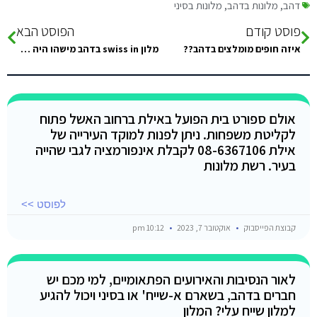
דהב
,
מלונות בדהב
,
מלונות בסיני
פוסט קודם
הפוסט הבא
איזה חופים מומלצים בדהב??
מלון swiss in בדהב מישהו היה שם יכול לתת חוות דעת? תודה
אולם ספורט בית הפועל באילת ברחוב האשל פתוח
לקליטת משפחות. ניתן לפנות למוקד העירייה של
אילת 08-6367106 לקבלת אינפורמציה לגבי שהייה
בעיר. רשת מלונות
לפוסט >>
קבוצת הפייסבוק
אוקטובר 7, 2023
10:12 pm
לאור הנסיבות והאירועים הפתאומיים, למי מכם יש
חברים בדהב, בשארם א-שייח' או בסיני ויכול להגיע
למלון שייח עלי? המלון