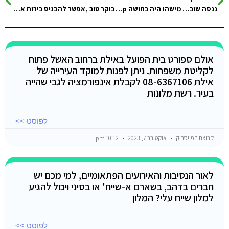
ננסה שוב… מישהו היה בחושה SakraTah Camp? אודה למענה במספר שאלות. תודה מראש.
בוקר טוב ,אפשר להכניס בירות או אפשר לקנות שם,?
אולם ספורט בית הפועל באילת ברחוב האשל פתוח
לקליטת משפחות. ניתן לפנות למוקד העירייה של
אילת 08-6367106 לקבלת אינפורמציה לגבי שהייה
בעיר. רשת מלונות
לפוסט >>
קבוצת הפייסבוק
אוקטובר 7, 2023
10:12 pm
לאור הנסיבות והאירועים הפתאומיים, למי מכם יש
חברים בדהב, בשארם א-שייח' או בסיני ויכול להגיע
למלון שייח עלי? המלון
לפוסט >>