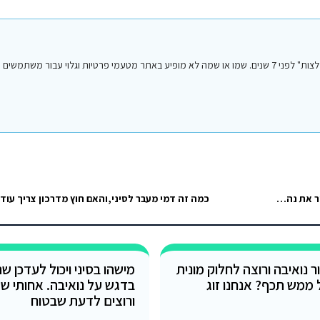
הפוסט הנ"ל נכתב על ידי אחד מחברי או חברות קבוצת הפייסבוק "סיני טיפים והמלצות" לפני 7 שנים. שמו או שמה לא מופיע באתר מטעמי פרטיות וגלו
חכמת ההמונים: מדהב לפטרה כמה זמן נסיעה במונית, האם אפשרי להשאיר את נהג המונית בהמתנה עד לסיום הסיור? ומחיר מומלץ…
כמה זה דמי מעבר לסיני,והאם חוץ מדרכון צריך עוד
ר נואיבה ורוצה לחלוק מונית
מישהו בסיני ויכול לעדכן 
 ממש תכף? אנחנו זוג
בדגש על נואיבה. אחותי ש
ורוצים לדעת שבטוח