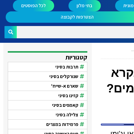
ונית
בתי מלון
לכל הפוסטים
הצטרפות לקבוצה
…
קטגוריות
תרבות בסיני
קרא
שנורקלים בסיני
מים?
שארם א-שייח'
קזינו בסיני
קאמפים בסיני
צלילה בסיני
פרמידות במצרים
וג'ימי
פעם ראשונה בסיני