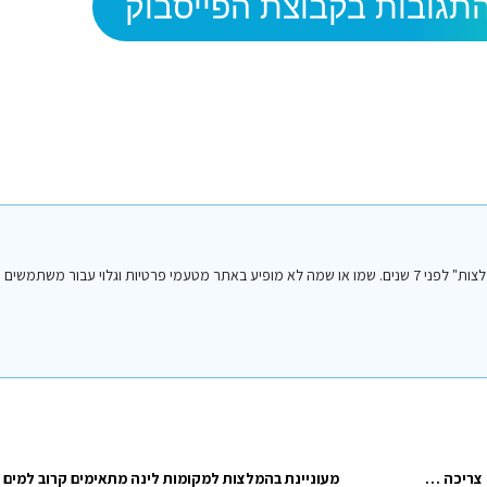
תגובות בקבוצת הפייסבוק
הפוסט הנ"ל נכתב על ידי אחד מחברי או חברות קבוצת הפייסבוק "סיני טיפים והמלצות" לפני 7 שנים. שמו או שמה לא מופיע באתר מטעמי פרטיות וגלו
שלום לכולם, ביום חמישי 23.5 יורדת עם חברה לסיני למלון לאפלאיה, כמה צריכה לעלות מונית לשם? אם יש משהו שיורד באותו…
מעוניינת בהמלצות למקומות לינה מתאימים קרוב למים ב