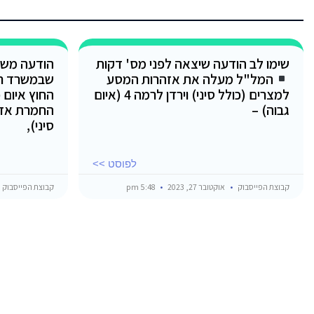
שימו לב הודעה שיצאה לפני מס' דקות
הודעה משו
המל"ל מעלה את אזהרות המסע
שבמשרד ר
למצרים (כולל סיני) וירדן לרמה 4 (איום
החוץ איום 
גבוה) –
החמרת אזה
סיני),
לפוסט >>
קבוצת הפייסבוק
אוקטובר 27, 2023
5:48 pm
קבוצת הפייסבוק