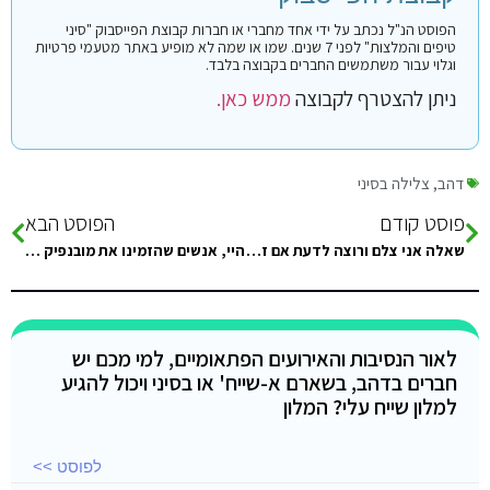
הפוסט הנ"ל נכתב על ידי אחד מחברי או חברות קבוצת הפייסבוק "סיני
טיפים והמלצות" לפני 7 שנים. שמו או שמה לא מופיע באתר מטעמי פרטיות
וגלוי עבור משתמשים החברים בקבוצה בלבד.
ניתן להצטרף לקבוצה
ממש כאן.
דהב
,
צלילה בסיני
פוסט קודם
הפוסט הבא
שאלה אני צלם ורוצה לדעת אם זה לא בעיה להכנס לביני עם מצלמה
היי, אנשים שהזמינו את מובנפיק דרך בוקינג – אם אני מציג במעבר הגבול הישראלי את הוואוצ'ר, צריך לשלם אגרה בכל זאת?…
לאור הנסיבות והאירועים הפתאומיים, למי מכם יש
חברים בדהב, בשארם א-שייח' או בסיני ויכול להגיע
למלון שייח עלי? המלון
לפוסט >>