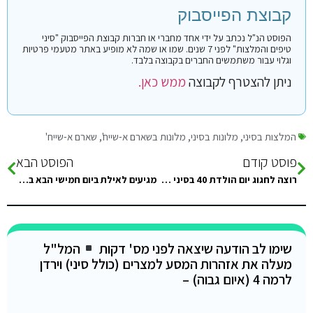
קבוצת הפייסבוק
הפוסט הנ"ל נכתב על ידי אחד מחברי או חברות קבוצת הפייסבוק "סיני
טיפים והמלצות" לפני 7 שנים. שמו או שמה לא מופיע באתר מטעמי פרטיות
וגלוי עבור משתמשים החברים בקבוצה בלבד.
ניתן להצטרף לקבוצה
ממש כאן.
המלצות בסיני
,
מלונות בסיני
,
מלונות בשארם א-שייח'
,
שארם א-שייח'
פוסט קודם
הפוסט הבא
רוצה לחגוג יום הולדת 40 בסיני המלצות על מקום על הים לא חושה…
מגיעים לאילת ביום חמישי הבא בסביבות 20:00. מה אומרים, כדאי לחצות את הגבול בלילה ולהתקדם לעבר דהב או לחכות…
שימו לב הודעה שיצאה לפני מס' דקות
המל"ל
מעלה את אזהרות המסע למצרים (כולל סיני) וירדן
לרמה 4 (איום גבוה) –