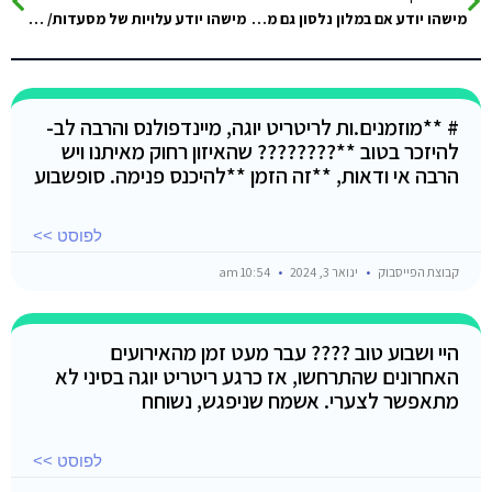
מישהו יודע אם במלון נלסון גם מקבלים את האגרה בחזרה
מישהו יודע עלויות של מסעדות/ ארוחות בטאבה? מומלצות? כמה כסף מומלץ לקחת ל-3 ימים? פעם ראשונה שם
# **מוזמנים.ות לריטריט יוגה, מיינדפולנס והרבה לב-
להיזכר בטוב **???????? שהאיזון רחוק מאיתנו ויש
הרבה אי ודאות, **זה הזמן **להיכנס פנימה. סופשבוע
לפוסט >>
קבוצת הפייסבוק
ינואר 3, 2024
10:54 am
היי ושבוע טוב ???? עבר מעט זמן מהאירועים
האחרונים שהתרחשו, אז כרגע ריטריט יוגה בסיני לא
מתאפשר לצערי. אשמח שניפגש, נשוחח
לפוסט >>