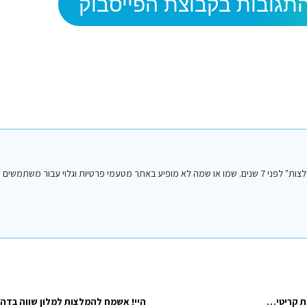
תגובות בקבוצת הפייסבוק
הפוסט הנ"ל נכתב על ידי אחד מחברי או חברות קבוצת הפייסבוק "סיני טיפים והמלצות" לפני 7 שנים. שמו או שמה לא מופיע באתר מטעמי פרטיות וגלו
מתכננים לנסוע לסיני בסופש הקרוב ומחפשים מלון טוב ומומלץ (המחיר פחות קריטי) מאוד חשוב שיהיה קרוב למרכז ולחוף כי חלקנו…
היי! אשמח להמלצות למלון שווה בדהב