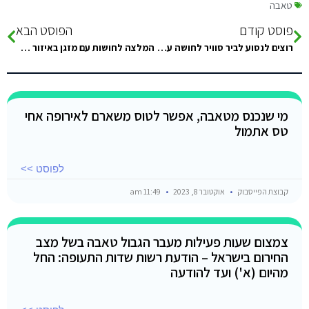
טאבה
פוסט קודם
הפוסט הבא
רוצים לנסוע לביר סוויר לחושה עם מזגן,יש המלצה על **Paradies Sweir?** **אם כן,איך אפשר להשיג אותם בכדי לוודא שיש חושה…
המלצה לחושות עם מזגן באיזור של דהאב ונואיבה?
מי שנכנס מטאבה, אפשר לטוס משארם לאירופה אחי
טס אתמול
לפוסט >>
קבוצת הפייסבוק
אוקטובר 8, 2023
11:49 am
צמצום שעות פעילות מעבר הגבול טאבה בשל מצב
החירום בישראל – הודעת רשות שדות התעופה: החל
מהיום (א') ועד להודעה