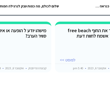
חבר חזר מסיני ונשאר לו לירה מצרית משהו כמו 7500 הוא מחפש למכור כי כנראה הוא לא יחזור לסיני אם
שלום לכולם, מה כמות טבק לנרגילה המות
מישהו מכיר את החוף free beach
מישהו יודע ל הופעה או איר
? אשמח לחוות דעת
סוויר הערב?
לפוסט >>
אוקטובר 6, 2023
5:40 pm
קבוצת הפייסבוק
אוקטובר 6, 2023
4:54 pm