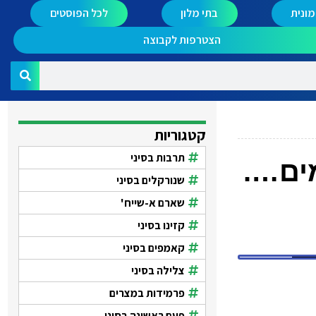
ונית
בתי מלון
לכל הפוסטים
הצטרפות לקבוצה
קטגוריות
תרבות בסיני
מים….
שנורקלים בסיני
שארם א-שייח'
קזינו בסיני
קאמפים בסיני
צלילה בסיני
פרמידות במצרים
פעם ראשונה בסיני