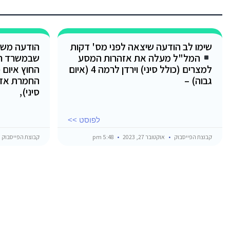
שימו לב הודעה שיצאה לפני מס' דקות
הודעה משו
המל"ל מעלה את אזהרות המסע
שבמשרד ר
למצרים (כולל סיני) וירדן לרמה 4 (איום
החוץ איום 
גבוה) –
החמרת אזה
סיני),
לפוסט >>
קבוצת הפייסבוק
אוקטובר 27, 2023
5:48 pm
קבוצת הפייסבוק