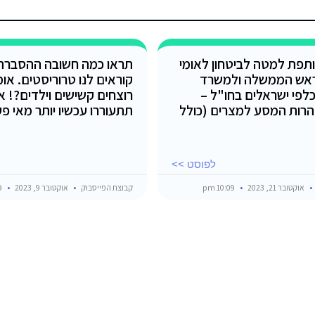
תפת למטה לביטחון לאומי
תראו כמה חשובה ההסברה 
אש הממשלה ולמשרד
קוראים לנו טרוריסטים. או
כלפי ישראלים בחו"ל –
רוצחים קשישים וילדים?! א
רות המסע למצרים (כולל
תתעוררו עכשיו יותר מאי פ
לפוסט >>
אוקטובר 21, 2023
10:09 pm
קבוצת הפייסבוק
אוקטובר 9, 2023
12:29 am