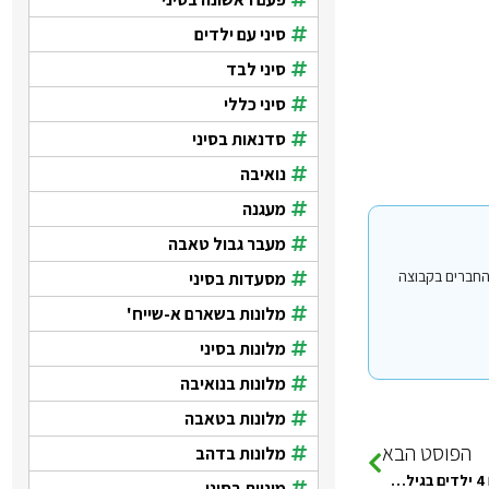
סיני עם ילדים
סיני לבד
סיני כללי
סדנאות בסיני
נואיבה
מעגנה
מעבר גבול טאבה
י עבור משתמשים החברים בקבוצה
מסעדות בסיני
מלונות בשארם א-שייח'
מלונות בסיני
מלונות בנואיבה
מלונות בטאבה
הפוסט הבא
מלונות בדהב
איש נחמד המליץ לי על prince khaled beach. אנחנו 2 מבוגרים עם 4 ילדים בגילאי 6 עד 11. רוצים בונגלו…
מוניות בסיני