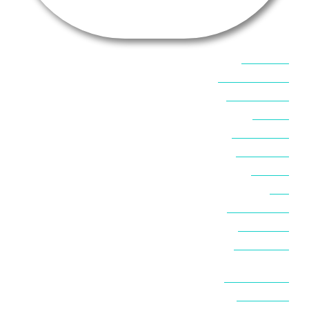
אוכל בסיני
אטרקציות בסיני
אינטרנט בסיני
אל מחש
ביטוח נסיעות
ביטחון בסיני
ביר סוויר
דהב
המלצות בסיני
חופים בסיני
חופשה בסיני
חושות בנואיבה
חושות בסיני