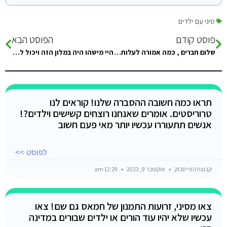
סיני עם ילדים
פוסט קודם
הפוסט הבא
שלום חברים , כמה אמורה לעלות מונית + טנדר לראס אבו גאלום מהגבול ? וכמה עולה מהגבול לדהב ?
היי מישהו היה במלון הזה ויכול לתת חוות דעת? זוג עם שני ילדים בני 9 ו 12
תראו כמה חשובה ההסברה שלנו! קוראים לנו
טרוריסטים. אומרים שאנחנו רוצחים קשישים וילדים?!
אנשים תתעוררו עכשיו יותר מאי פעם חשוב
לפוסט >>
קבוצת הפייסבוק
אוקטובר 9, 2023
12:29 am
צאו מסיני, זרועות התמנון של חמאס גם שם! צאו
עכשיו שלא יהיו עוד הורים או ילדים שבורים במדינה