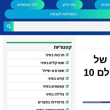
ונית
בתי מלון
לכל הפוסטים
הצטרפות לקבוצה
קטגוריות
תרבות בסיני
 של
שנורקלים בסיני
יאסר ( seahorse ) המלון שלו ממוקם במיקום מושלם 10
שארם א-שייח'
קזינו בסיני
קאמפים בסיני
צלילה בסיני
פרמידות במצרים
פעם ראשונה בסיני