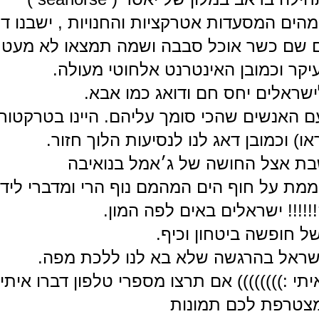
שלו ממוקם במיקום מושלם 10 דק מהים המסעדות אטרקציות והחנויות , ישב
ם שם כשר אוכל סבבה ושמה תמצאו לא מעט 
ר וכמובן האינטרנט אלחוטי מעולה.
ישראלים יחס חם ודואג כמו אבא.
ם האנשים שהכי סומך עליהם. היינו בטרקטורו
ו) וכמובן דאג לנו לנסיעות הלוך חזור.
ת אצל החושה של ג׳אמל בנואיבה
ת על חוף הים המהמם נוף הרי ומדברי ליד 
!!!! ישראלים באים לפה המון.
של חופשה ביטחון וכיף.
ן ישראל בהרגשה שלא בא לנו ללכת מפה.
:)))))))) אם תרצו מספרי טלפון דברו אית
מצטרפת לכם תמונות