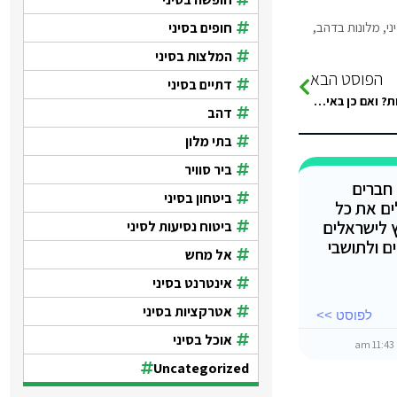
חופים בסיני
ני
,
מלונות בדהב
,
המלצות בסיני
הפוסט הבא
דתיים בסיני
מלון נלסון וילאג' Taba hotel & nelson village. מישהו סגר לשבועות? ואם כן באיזה אתר?
דהב
בתי מלון
ביר סוויר
 חברים
ביטחון בסיני
ים את כל
 לישראלים
ביטוח נסיעות לסיני
ים ולתושבי
אל מחש
אינטרנט בסיני
אטרקציות בסיני
לפוסט >>
אוכל בסיני
11:43 am
Uncategorized