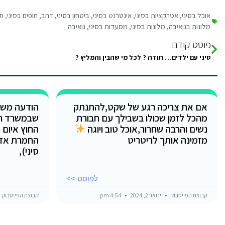
אוכל בסיני
,
אטרקציות בסיני
,
אינטרנט בסיני
,
ביטחון בסיני
,
דהב
,
חופים בסיני
,
חו
מלונות בנואיבה
,
מלונות בסיני
,
מסעדות בסיני
,
נואיבה
פוסט קודם
סיני עם ילדים… תודה ? לכל מי שהבין והמליץ ?
אם את צריכה רגע של שקט,להתנתק
הודעה משו
מהכל לזמן שכולו בשבילך עם חבורת
שבמשרד ר
נשים והרבה שחרור,אוכל טוב ויוגה
החוץ איום 
מזמינה אותך לריטריט
החמרת אזה
סיני),
לפוסט >>
קבוצת הפייסבוק
ינואר 2, 2024
4:54 pm
קבוצת הפייסבוק