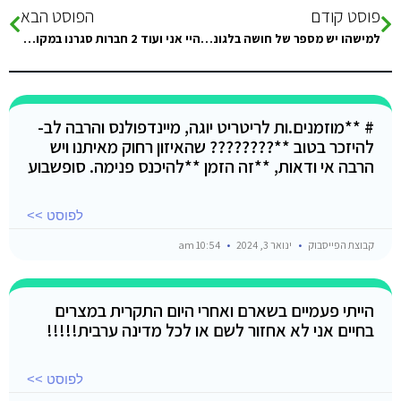
פוסט קודם
הפוסט הבא
למישהו יש מספר של חושה בלגונה הכחולה????
היי אני ועוד 2 חברות סגרנו במקום שנקרא ״ סבבה קאמפ״ מישהו שהיה / מכיר שיכול לספר איך היה במקום?
# **מוזמנים.ות לריטריט יוגה, מיינדפולנס והרבה לב-
להיזכר בטוב **???????? שהאיזון רחוק מאיתנו ויש
הרבה אי ודאות, **זה הזמן **להיכנס פנימה. סופשבוע
לפוסט >>
קבוצת הפייסבוק
ינואר 3, 2024
10:54 am
הייתי פעמיים בשארם ואחרי היום התקרית במצרים
בחיים אני לא אחזור לשם או לכל מדינה ערבית!!!!!
לפוסט >>