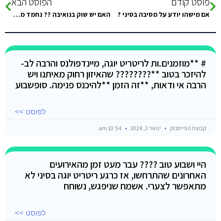
פוסט קודם
הפוסט הבא
אם מישהו יודע על מסיבה בסיני ?
האם יש שוק בנואיבה ?? נחמד משהו קטן ?
# **מוזמנים.ות לריטריט יוגה, מיינדפולנס והרבה לב-
להיזכר בטוב **???????? שהאיזון רחוק מאיתנו ויש
הרבה אי ודאות, **זה הזמן **להיכנס פנימה. סופשבוע
לפוסט >>
קבוצת הפייסבוק
ינואר 3, 2024
10:54 am
היי ושבוע טוב ???? עבר מעט זמן מהאירועים
האחרונים שהתרחשו, אז כרגע ריטריט יוגה בסיני לא
מתאפשר לצערי. אשמח שניפגש, נשוחח
לפוסט >>