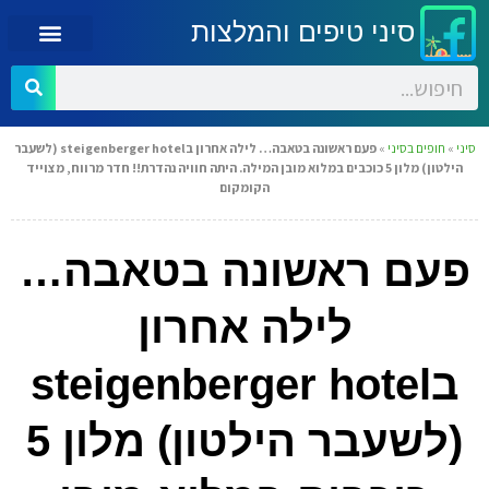
סיני טיפים והמלצות
סיני
»
חופים בסיני
»
פעם ראשונה בטאבה… לילה אחרון בsteigenberger hotel (לשעבר
הילטון) מלון 5 כוכבים במלוא מובן המילה. היתה חוויה נהדרת!! חדר מרווח, מצוייד
הקומקום
פעם ראשונה בטאבה…
לילה אחרון
בsteigenberger hotel
(לשעבר הילטון) מלון 5