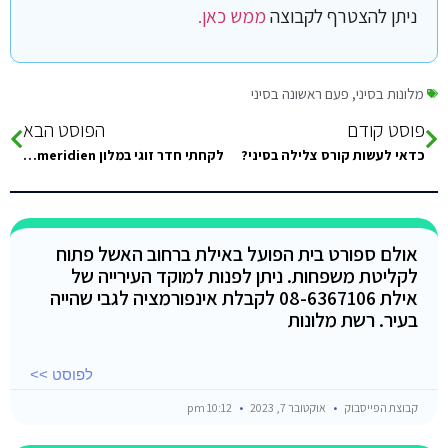
ניתן להצטרף לקבוצה
ממש כאן.
מלונות בסיני
,
פעם ראשונה בסיני
פוסט קודם
הפוסט הבא
כדאי לעשות קורס צלילה בסיני?
לקחתי חדר זוגי במלון le meridien בדהב. פעם ראשונה שלי בסיני. יש המלצות על אטרקציות באיזור?
אולם ספורט בית הפועל באילת ברחוב האשל פתוח
לקליטת משפחות. ניתן לפנות למוקד העירייה של
אילת 08-6367106 לקבלת אינפורמציה לגבי שהייה
בעיר. רשת מלונות
לפוסט >>
קבוצת הפייסבוק
אוקטובר 7, 2023
10:12 pm