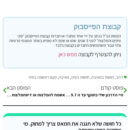
קבוצת הפייסבוק
הפוסט הנ"ל נכתב על ידי אחד מחברי או חברות קבוצת הפייסבוק "סיני
טיפים והמלצות" לפני 3 שנים. שמו או שמה לא מופיע באתר מטעמי פרטיות
וגלוי עבור משתמשים החברים בקבוצה בלבד.
ניתן להצטרף לקבוצה
ממש כאן.
דהב
,
חושות בנואיבה
,
חושות בסיני
,
נואיבה
,
פעם ראשונה בסיני
פוסט קודם
הפוסט הבא
היי הדרכון שלי בתוקף עד ה 9.7 ואנחנו נוסעים לטאבה ב 10.4 זה בעיה ממש ??? יש לי תור למשרד…
אשמח להמלצות או דיסהמלצות על סינדרלה בנואיבה
כל חושה שלא תגנה את חמאס צריך למחוק. מי
שחושב כמוני שישתף