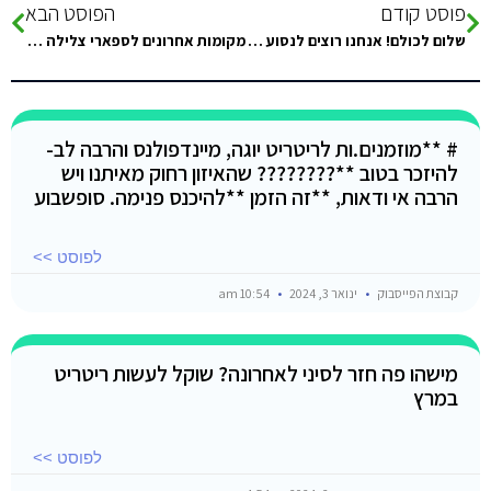
פוסט קודם
הפוסט הבא
שלום לכולם! אנחנו רוצים לנסוע פעם ראשונה לסיני ויש לי שאלה- אם הולכים לאחד המלונות שעל הגבול בטאבה, אי אפשר…
מקומות אחרונים לספארי צלילה חברתי בדהב בשבועות…
# **מוזמנים.ות לריטריט יוגה, מיינדפולנס והרבה לב-
להיזכר בטוב **???????? שהאיזון רחוק מאיתנו ויש
הרבה אי ודאות, **זה הזמן **להיכנס פנימה. סופשבוע
לפוסט >>
קבוצת הפייסבוק
ינואר 3, 2024
10:54 am
מישהו פה חזר לסיני לאחרונה? שוקל לעשות ריטריט
במרץ
לפוסט >>