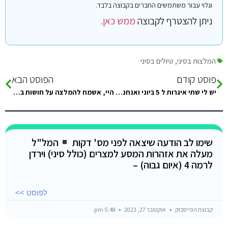
וגלוי עבור משתמשים החברים בקבוצה בלבד.
ניתן להצטרף לקבוצה
ממש כאן.
המלצות בסיני
,
טיולים בסיני
פוסט קודם
הפוסט הבא
יש לי שתי איגרות ל 5 ביוני ואנחנו רוצים לנסוע ב 3 ביוני, האם יש מישהו שמבטל או מוכר איגרות?
היי, אשמח להמלצה על חושות באיזור ביר סוור לסוף יוני:) כאלה שקרובות למים, מזגן ומקלחת בחדר
שימו לב הודעה שיצאה לפני מס' דקות
המל"ל
מעלה את אזהרות המסע למצרים (כולל סיני) וירדן
לרמה 4 (איום גבוה) –
לפוסט >>
קבוצת הפייסבוק
אוקטובר 27, 2023
5:48 pm