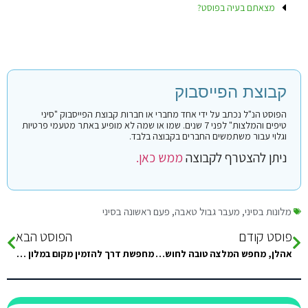
מצאתם בעיה בפוסט?
קבוצת הפייסבוק
הפוסט הנ"ל נכתב על ידי אחד מחברי או חברות קבוצת הפייסבוק "סיני
טיפים והמלצות" לפני 7 שנים. שמו או שמה לא מופיע באתר מטעמי פרטיות
וגלוי עבור משתמשים החברים בקבוצה בלבד.
ניתן להצטרף לקבוצה
ממש כאן.
מלונות בסיני
,
מעבר גבול טאבה
,
פעם ראשונה בסיני
פוסט קודם
הפוסט הבא
אהלן, מחפש המלצה טובה לחושה בדהב לזוג. חשוב שיהיה מזגן, אווירה טובה וצעירה:) מגיעים ביום ראשון למעבר טאבה בשעות הבוקר המוקדמות( אזור…
מחפשת דרך להזמין מקום במלון לה סירן שבנואיבה, זה עם המועדון צלילה. אני לא מוצאת את הטלפון או את האתר, מכירים?…