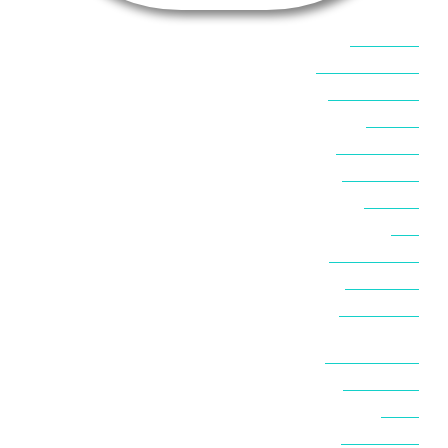
אוכל בסיני
אטרקציות בסיני
אינטרנט בסיני
אל מחש
ביטוח נסיעות
ביטחון בסיני
ביר סוויר
דהב
המלצות בסיני
חופים בסיני
חופשה בסיני
חושות בנואיבה
חושות בסיני
טאבה
טיולים בסיני