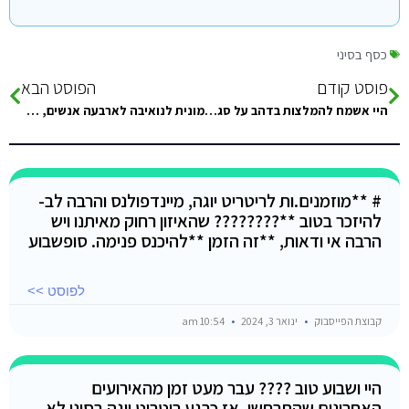
כסף בסיני
פוסט קודם
הפוסט הבא
היי אשמח להמלצות בדהב על סגירת אטרקציות אצל מישהו אמין
מונית לנואיבה לארבעה אנשים, מה המחיר השפוי לרכב ממוזג ? איזה רצועות חוף מומלצות באיזור נואיבה ? תודה לעונים ושבוע…
# **מוזמנים.ות לריטריט יוגה, מיינדפולנס והרבה לב-
להיזכר בטוב **???????? שהאיזון רחוק מאיתנו ויש
הרבה אי ודאות, **זה הזמן **להיכנס פנימה. סופשבוע
לפוסט >>
קבוצת הפייסבוק
ינואר 3, 2024
10:54 am
היי ושבוע טוב ???? עבר מעט זמן מהאירועים
האחרונים שהתרחשו, אז כרגע ריטריט יוגה בסיני לא