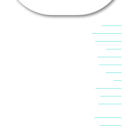
אוכל בסיני
אטרקציות בסיני
אינטרנט בסיני
אל מחש
ביטוח נסיעות
ביטחון בסיני
ביר סוויר
דהב
המלצות בסיני
חופים בסיני
חופשה בסיני
חושות בנואיבה
חושות בסיני
טאבה