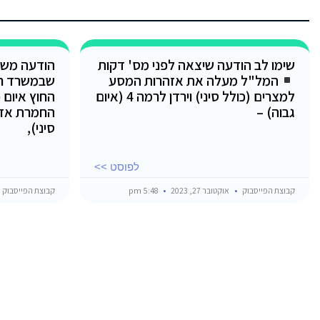
שימו לב הודעה שיצאה לפני מס' דקות
הודעה משו
המל"ל מעלה את אזהרות המסע
שבמשרד ר
למצרים (כולל סיני) וירדן לרמה 4 (איום
החוץ איום 
גבוה) –
החמרת אזה
סיני),
לפוסט >>
קבוצת הפייסבוק
אוקטובר 27, 2023
5:48 pm
קבוצת הפייסבוק