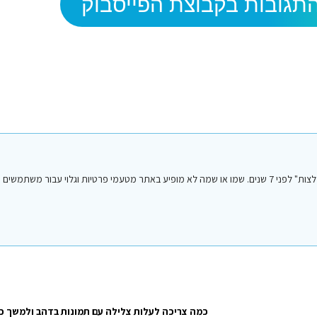
תגובות בקבוצת הפייסבוק
הפוסט הנ"ל נכתב על ידי אחד מחברי או חברות קבוצת הפייסבוק "סיני טיפים והמלצות" לפני 7 שנים. שמו או שמה לא מופיע באתר מטעמי פרטיות וגלו
כמה צריכה לעלות צלילה עם תמונות בדהב ולמשך כ