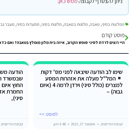
ניתן להצטרף לקבוצה
ממש כאן.
המלצות בסיני
,
טאבה
,
מלונות בטאבה
,
מלונות בסיני
,
מסעדות בסיני
,
מעבר גבו
פוסט קודם
שימו לב הודעה שיצאה לפני מס' דקות
הודעה משו
המל"ל מעלה את אזהרות המסע
שבמשרד ר
למצרים (כולל סיני) וירדן לרמה 4 (איום
החוץ איום 
גבוה) –
החמרת אזה
סיני),
לפוסט >>
קבוצת הפייסבוק
אוקטובר 27, 2023
5:48 pm
קבוצת הפייסבוק