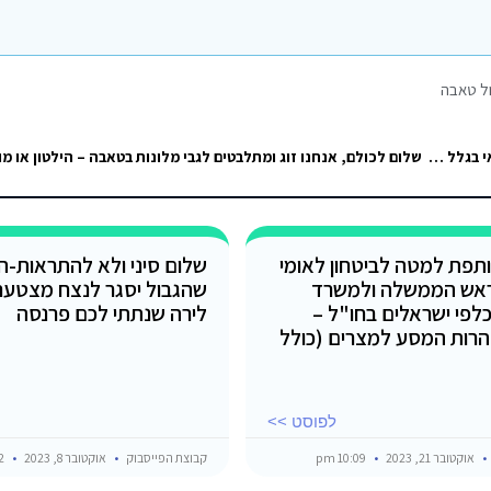
ל טאבה
היי רוצים לרדת לסיני סופש הקרוב, איזה בית מלון מומלץ בטאבה? ואם כדאי בגלל הרמאדן?
תפת למטה לביטחון לאומי
שלום סיני ולא להתראות-הל
אש הממשלה ולמשרד
שהגבול יסגר לנצח מצטער
כלפי ישראלים בחו"ל –
לירה שנתתי לכם פרנסה
רות המסע למצרים (כולל
לפוסט >>
אוקטובר 21, 2023
10:09 pm
קבוצת הפייסבוק
אוקטובר 8, 2023
10:52 pm