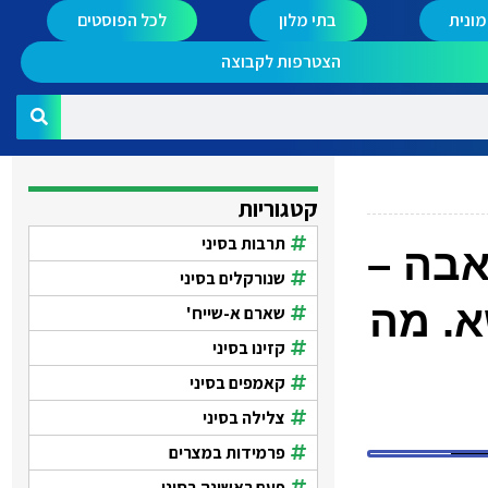
ונית
בתי מלון
לכל הפוסטים
הצטרפות לקבוצה
קטגוריות
תרבות בסיני
אבה –
שנורקלים בסיני
א. מה
שארם א-שייח'
קזינו בסיני
קאמפים בסיני
צלילה בסיני
פרמידות במצרים
פעם ראשונה בסיני