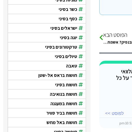
כשר בסיני
כסף בסיני
ישראלים בסיני
הפוסט הבא
יוגה בסיני
שלום לכולם, אנחנו זוג ומתלבטים לגבי מלונות בטאבה – הילטון או מובנפיק? אשמח לשמוע חוות דעת בנושא. מה לדעתכם מומלץ יותר…
טרקטורונים בסיני
טיולים בסיני
טאבה
וואי
חושות בראס אל-שטן
 על כל
חושות בסיני
חושות בנואיבה
חושות במעגנה
חושות בביר סוויר
לפוסט >>
חושות באל מחש
חופשה בסיני