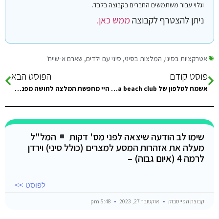
וגלוי עבור משתמשים החברים בקבוצה בלבד.
ניתן להצטרף לקבוצה
ממש כאן.
אטרקציות בסיני
,
המלצות בסיני
,
סיני עם ילדים
,
שארם א-שייח'
פוסט קודם
הפוסט הבא
אשמח לטלפון של manta beach club בנואבה. תודה????????
היי מחפשת המלצה לחושה מפנקת להורים שלי (אחרי החגים) בראס השטן.. סגנון אדם קאמפ כזה אבל שקט יותר?
שימו לב הודעה שיצאה לפני מס' דקות
המל"ל
מעלה את אזהרות המסע למצרים (כולל סיני) וירדן
לרמה 4 (איום גבוה) –
לפוסט >>
קבוצת הפייסבוק
אוקטובר 27, 2023
5:48 pm