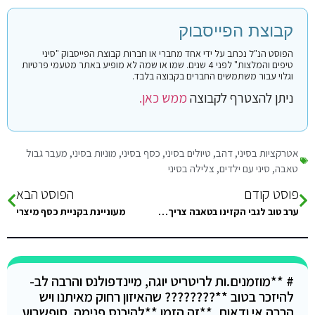
קבוצת הפייסבוק
הפוסט הנ"ל נכתב על ידי אחד מחברי או חברות קבוצת הפייסבוק "סיני
טיפים והמלצות" לפני 4 שנים. שמו או שמה לא מופיע באתר מטעמי פרטיות
וגלוי עבור משתמשים החברים בקבוצה בלבד.
ניתן להצטרף לקבוצה
ממש כאן.
אטרקציות בסיני
,
דהב
,
טיולים בסיני
,
כסף בסיני
,
מוניות בסיני
,
מעבר גבול
טאבה
,
סיני עם ילדים
,
צלילה בסיני
פוסט קודם
הפוסט הבא
ערב טוב לגבי הקזינו בטאבה צריך לשלם כניסה, ?
מעוניינת בקניית כסף מיצרי
# **מוזמנים.ות לריטריט יוגה, מיינדפולנס והרבה לב-
להיזכר בטוב **???????? שהאיזון רחוק מאיתנו ויש
הרבה אי ודאות, **זה הזמן **להיכנס פנימה. סופשבוע