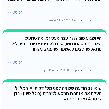
לפוסט >>
קבוצת הפייסבוק
ינואר 3, 2024
10:54 am
היי ושבוע טוב ???? עבר מעט זמן מהאירועים
האחרונים שהתרחשו, אז כרגע ריטריט יוגה בסיני לא
מתאפשר לצערי. אשמח שניפגש, נשוחח
לפוסט >>
קבוצת הפייסבוק
אוקטובר 29, 2023
12:01 pm
שימו לב הודעה שיצאה לפני מס' דקות
המל"ל
מעלה את אזהרות המסע למצרים (כולל סיני) וירדן
לרמה 4 (איום גבוה) –