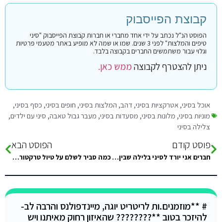
קבוצת הפייסבוק
הפוסט הנ"ל נכתב על ידי אחד מחברי או חברות קבוצת הפייסבוק "סיני
טיפים והמלצות" לפני 3 שנים. שמו או שמה לא מופיע באתר מטעמי פרטיות
וגלוי עבור משתמשים החברים בקבוצה בלבד.
ניתן להצטרף לקבוצה
ממש כאן.
אוכל בסיני
,
אטרקציות בסיני
,
דהב
,
המלצות בסיני
,
חופים בסיני
,
כסף בסיני
,
מוניות בסיני
,
מלונות בסיני
,
מסעדות בסיני
,
מעבר גבול טאבה
,
סיני עם ילדים
,
צלילה בסיני
פוסט קודם
הפוסט הבא
חברים אני יורד לסיני בלילה שבין שלישי ורביעי אם מישהו מעוניין להצטרף / טראמפ מגדרה לאילת שיפנה בפרטי יש לי עד
כמה סביר לשלם על טיול טרקטורונים . ואם יש המלצה בשארם. לטיול מוצלח. לא רק סיבוב של שעה . אלא
# **מוזמנים.ות לריטריט יוגה, מיינדפולנס והרבה לב-
להיזכר בטוב **???????? שהאיזון רחוק מאיתנו ויש