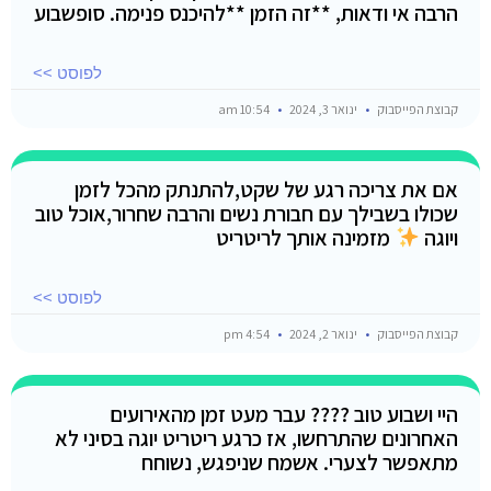
הרבה אי ודאות, **זה הזמן **להיכנס פנימה. סופשבוע
לפוסט >>
קבוצת הפייסבוק
ינואר 3, 2024
10:54 am
אם את צריכה רגע של שקט,להתנתק מהכל לזמן
שכולו בשבילך עם חבורת נשים והרבה שחרור,אוכל טוב
ויוגה
מזמינה אותך לריטריט
לפוסט >>
קבוצת הפייסבוק
ינואר 2, 2024
4:54 pm
היי ושבוע טוב ???? עבר מעט זמן מהאירועים
האחרונים שהתרחשו, אז כרגע ריטריט יוגה בסיני לא
מתאפשר לצערי. אשמח שניפגש, נשוחח