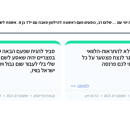
אם אני חושבת לבוא לסיני במלון על הגבול כמה מסורבל לצאת למצפה התת ימי עם הילדים ולחזור למלון?
ולא להתראות-הלוואי
סביר להניח שפעם הבאה 
גר לנצח מצטער על כל
במצריים יהיה שאסע לשם 
י לכם פרנסה
שלי בלי לעבור שום גבול וי
ישראל בוויז,
לפוסט >>
אוקטובר 8, 2023
10:52 pm
קבוצת הפייסבוק
אוקטובר 8, 2023
8:47 pm