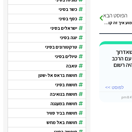
כשר בסיני
הפוסט הבא
כסף בסיני
שלום רב, נוסעים פעם ראשונה להילטון טאבה עם ילד בן 4. אשמח לשמוע איך זה קורה המעבר מבחינת ישראל ומבחינת…
ישראלים בסיני
יוגה בסיני
טרקטורונים בסיני
שאדרוך
טיולים בסיני
עם הרכב
היה רשום
טאבה
חושות בראס אל-שטן
חושות בסיני
לפוסט >>
חושות בנואיבה
חושות במעגנה
חושות בביר סוויר
חושות באל מחש
חופשה בסיני