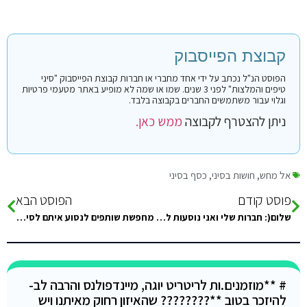
קבוצת הפייסבוק
הפוסט הנ"ל נכתב על ידי אחד מחברי או חברות קבוצת הפייסבוק "סיני
טיפים והמלצות" לפני 3 שנים. שמו או שמה לא מופיע באתר מטעמי פרטיות
וגלוי עבור משתמשים החברים בקבוצה בלבד.
ניתן להצטרף לקבוצה
ממש כאן.
אל מחש
,
חושות בסיני
,
כסף בסיני
פוסט קודם
הפוסט הבא
שלום(: חברות שלי ואני נוסעות לסיני בתחילת אוגוסט ומחפשות המלצות לחושות טובות בראס א-שטן ????????????????????????????????????????????????
מחפשת שותפים לנסוע איתם לסיני, ספונטנית????
# **מוזמנים.ות לריטריט יוגה, מיינדפולנס והרבה לב-
להיזכר בטוב **???????? שהאיזון רחוק מאיתנו ויש