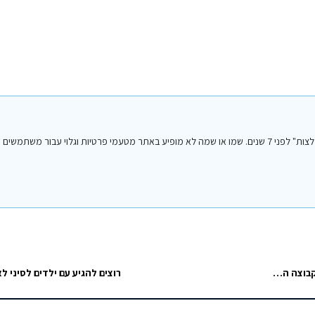
הפוסט הנ"ל נכתב על ידי אחד מחברי או חברות קבוצת הפייסבוק "סיני טיפים והמלצות" לפני 7 שנים. שמו או שמה לא מופיע באתר מטעמי פרטיות וגלו
ספארי חברתי בסוף אוגוסט. שבת עד שבת, 25-31 לחודש. המדריכים של הקבוצה הם עומאר ועלי, ממועדון מיראז', שניים מהמדריכים היותר תותחים (בספק…
רוצים להגיע עם ילדים לסיני ל