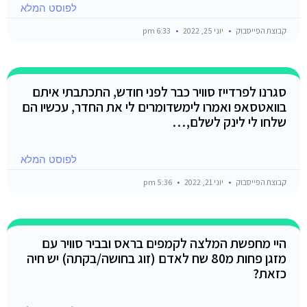
לפוסט המלא
קבוצת הפייסבוק
יוני 25, 2022
6:33 pm
סגרנו לפרדייז סוויר כבר לפני חודש, התכתבתי איתם
בוואטסאפ ואמרו לימשדומרים לי את החדר, עכשיו הם
שלחו לי לינק לשלם,…
לפוסט המלא
קבוצת הפייסבוק
יוני 21, 2022
5:36 pm
היי מחפשת המלצה לקמפים בראס ובביר סוויר עם
מזגן פחות מ80 שח לאדם (זוג בחושה/בקתה) יש חיה
כזאת?