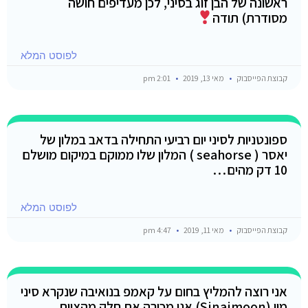
ראשונה של הבן זוג בסיני, לכן מעדיפים חושה
מסודרת) תודה
לפוסט המלא
קבוצת הפייסבוק
מאי 13, 2019
2:01 pm
ספונטניות לסיני יום רביעי התחילה בדאב במלון של
יאסר ( seahorse ) המלון שלו ממוקם במיקום מושלם
10 דק מהים…
לפוסט המלא
קבוצת הפייסבוק
מאי 11, 2019
4:47 pm
אני רוצה להמליץ בחום על קאמפ בנואיבה שנקרא סיני
מון (Sinaimoon) אני מכירה את חלק מהצוות