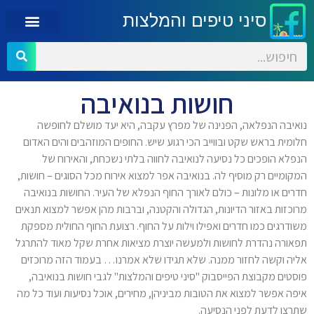
סיני טיפים והמלצות
חושות בנואיבה
נואיבה הנפלאה, הפנינה של מפרץ עקבה, היא יעד מושלם לחופשה
חלומית בראש שקט ובווייב הכי רגוע שיש. החופים המוזהבים והים האדום
הנפלא הופכים כל נסיעה לנואיבה לחווה בלתי נשכחת, והאירוח של
המקומיים רק מוסיף לה. בנואיבה אפר למצוא אירוח מכל הסוגים – חושות,
חדרים או מלונות – כולם לאורך החוף הנפלא של העיר. החושות בנואיבה
מרוכזות באזור הדיונות, הגדולה והקטנה, וברבות מהן אפשר למצוא תנאים
משודרגים כמו חדרים ואפילו וילות על החוף. רצועת החוף החולית מספקת
תפאורה נהדרת לחושות ולמעשה יוצרת מציאות אחרת שקל מאוד להתרגל
אליה וקשה לחזור ממנה. שלא תגידו שלא אמרנו… בעמוד הזה מרוכזים
פוסטים מקבוצת הפייסבוק "סיני טיפים והמלצות" לגבי חושות בנואיבה,
איפה אפשר למצוא את הטובות מביניהן, מחירים, אוכל נסיעות ועוד כל מה
שתרצו לדעת לפני הנסיעה.