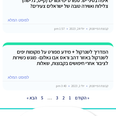
איפה בסיני יש: ספורט ימי ומורים (קייט, גלישה)
צלילות ואווירה טובה של ישראלים צעירים?
לפוסט המלא
קבוצת הפייסבוק
יולי 24, 2023
1:57 pm
המדריך לשנרקול + מידע מפורט על מקומות יפים
לשנרקול באזור דהב וראס אבו גאלום- מוגש כשירות
לציבור אחרי חיפושים בקבוצות, שאלות
לפוסט המלא
קבוצת הפייסבוק
יולי 1, 2023
3:40 pm
« הקודם
1
2
3
…
5
הבא »