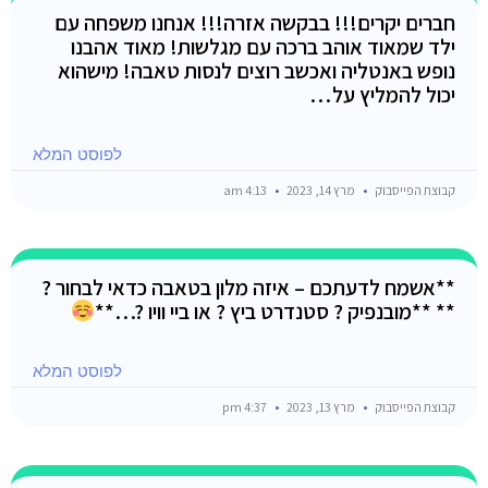
חברים יקרים!!! בבקשה אזרה!!! אנחנו משפחה עם
ילד שמאוד אוהב ברכה עם מגלשות! מאוד אהבנו
נופש באנטליה ואכשב רוצים לנסות טאבה! מישהוא
יכול להמליץ על…
לפוסט המלא
קבוצת הפייסבוק
מרץ 14, 2023
4:13 am
**אשמח לדעתכם – איזה מלון בטאבה כדאי לבחור ?
** **מובנפיק ? סטנדרט ביץ ? או ביי וויו ?…**
לפוסט המלא
קבוצת הפייסבוק
מרץ 13, 2023
4:37 pm