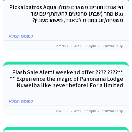
היי אנחנו חוזרים משארם ממלון Pickalbatros Aqua
Blu מחר (שבת) מחפשים להשתתף עם עוד
משפחה/זוג במונית לטאבה, מישהו מעוניין?
לפוסט המלא
קבוצת הפייסבוק
אוקטובר 6, 2023
9:27 am
**???? Flash Sale Alert! weekend offer ????
** Experience the magic of Panorama Lodge
Nuweiba like never before! For a limited
לפוסט המלא
קבוצת הפייסבוק
אוקטובר 6, 2023
5:53 am